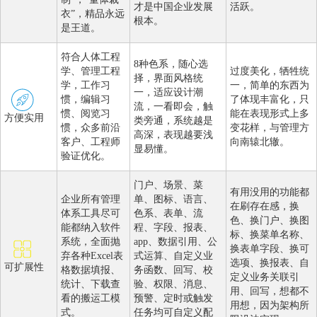
才是中国企业发展
活跃。
衣”，精品永远
根本。
是王道。
符合人体工程
8种色系，随心选
学、管理工程
过度美化，牺牲统
择，界面风格统
学，工作习
一，简单的东西为
一，适应设计潮
惯，编辑习
了体现丰富化，只
流，一看即会，触
惯、阅览习
能在表现形式上多
方便实用
类旁通，系统越是
惯，众多前沿
变花样，与管理方
高深，表现越要浅
客户、工程师
向南辕北辙。
显易懂。
验证优化。
门户、场景、菜
有用没用的功能都
企业所有管理
单、图标、语言、
在刷存在感，换
体系工具尽可
色系、表单、流
色、换门户、换图
能都纳入软件
程、字段、报表、
标、换菜单名称、
系统，全面抛
app、数据引用、公
换表单字段、换可
弃各种Excel表
式运算、自定义业
选项、换报表、自
可扩展性
格数据填报、
务函数、回写、校
定义业务关联引
统计、下载查
验、权限、消息、
用、回写，想都不
看的搬运工模
预警、定时或触发
用想，因为架构所
式。
任务均可自定义配