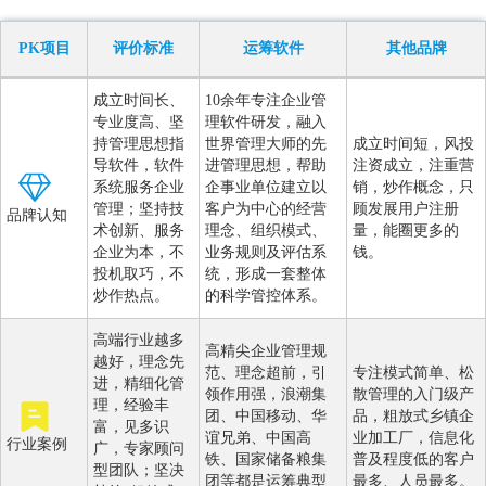
PK项目
评价标准
运筹软件
其他品牌
成立时间长、
10余年专注企业管
专业度高、坚
理软件研发，融入
持管理思想指
世界管理大师的先
成立时间短，风投
导软件，软件
进管理思想，帮助
注资成立，注重营
系统服务企业
企事业单位建立以
销，炒作概念，只
管理；坚持技
客户为中心的经营
顾发展用户注册
品牌认知
术创新、服务
理念、组织模式、
量，能圈更多的
企业为本，不
业务规则及评估系
钱。
投机取巧，不
统，形成一套整体
炒作热点。
的科学管控体系。
高端行业越多
高精尖企业管理规
越好，理念先
范、理念超前，引
专注模式简单、松
进，精细化管
领作用强，浪潮集
散管理的入门级产
理，经验丰
团、中国移动、华
品，粗放式乡镇企
富，见多识
谊兄弟、中国高
业加工厂，信息化
行业案例
广，专家顾问
铁、国家储备粮集
普及程度低的客户
型团队；坚决
团等都是运筹典型
最多、人员最多。