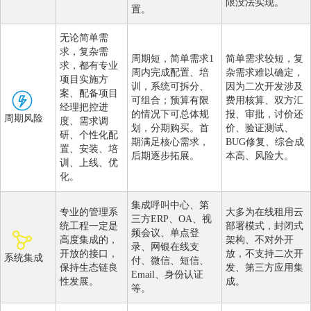
限没法实现。
置。
无论简单需
求，复杂需
周期短，简单需求1
简单需求较短，复
求，都有专业
周内完成配置、培
杂需求难以确定，
项目实施方
训，系统可拆分、
因为二次开发涉及
案、配备项目
可组合；预算有限
费用核算、双方汇
经理把控进
的情况下可总体规
报、审批，讨价还
周期风险
度、需求调
划，分期购买。首
价、验证测试、
研、个性化配
期满足核心需求，
BUG修复、综合成
置、安装、培
后期逐步拓展。
本高、风险大。
训、上线、优
化。
集成呼叫中心、第
专业的管理系
大多为在线租用云
三方ERP、OA、视
统工程一定是
部署模式，封闭式
频会议、单点登
高度集成的，
架构、不对外开
录、网银在线支
开放的接口，
放，不支持二次开
系统集成
付、微信、短信、
保持生态链良
发、第三方应用集
Email、身份认证
性发展。
成。
等。