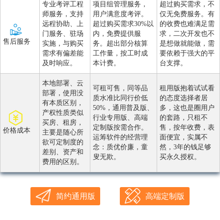
专业考评工程
项目组管理服务，
超过购买需求，不
师服务，支持
用户满意度考评。
仅无免费服务。有
远程协助、上
超过购买需求30%以
的收费也难满足需
门服务、驻场
内，免费提供服
求，二次开发也不
售后服务
实施，与购买
务。超出部分核算
是想做就能做，需
需求有偏差能
工作量，按工时成
要依赖于强大的平
及时响应。
本计费。
台支撑。
本地部署、云
可租可售，同等品
租用版抱着试试看
部署，使用没
质水准比同行价低
的态度选择者居
有本质区别，
50%，通用普及版、
多，这也是圈用户
产权性质类似
行业专用版、高端
的套路，只租不
买房、租房，
定制版按需合作。
售，按年收费，表
价格成本
主要是随心所
运筹软件的经营理
面便宜，实属不
欲可定制度的
念：质优价廉，童
然，3年的钱足够
差别、资产和
叟无欺。
买永久授权。
费用的区别。
简约通用版
高端定制版