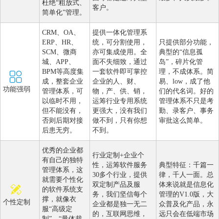
杜绝“粗放式、
客户。
简单化”管理。
CRM、OA、
提供一体化管理系
ERP、HR、
统，可分割使用，
只提供部分功能，
SCM、微商
亦可集成使用。全
典型的“信息孤
城、APP、
面不失细致，通过
岛”，碎片化管
BPM等高度集
一套软件即可掌控
理，不成体系。简
成，整套企业
企业的人、财、
易、low，成了他
功能强弱
管理体系，可
物，产、供、销，
们的代名词。好的
以临时不用，
运筹行业专用系统
管理体系不只是考
但不能没有，
更强大，没有我们
勤、录客户、事务
否则后期对接
做不到，只有你想
审批这么简单。
后患无穷。
不到。
优秀的企业都
行业定制+企业个
有自己的独特
性，运筹软件服务
典型特征：千篇一
管理体系，这
30多个行业，提供
律，千人一面。总
就需要个性化
双定制产品及服
体来说就是信息化
的软件系统支
务，我们坚信每个
管理的V1.0版，大
撑，就像衣
个性定制
企业都是独一无二
众普及化产品，永
服“高级定
的，互联网思维，
远只会在低端市场
制”，“量体裁